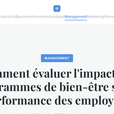
cueil
Actu
Business
Formation
Juridique
Management
Marketing
Servi
MANAGEMENT
ment évaluer l'impact
rammes de bien-être s
rformance des employ