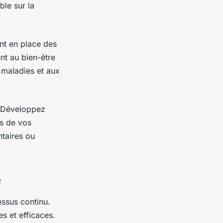
ble sur la
ant en place des
nt au bien-être
 maladies et aux
. Développez
es de vos
ntaires ou
e
essus continu.
s et efficaces.