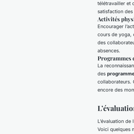
télétravailler e
satisfaction de
Activités phys
Encourager l’act
cours de yoga, d
des collaborate
absences.
Programmes d
La reconnaissan
des
programme
collaborateurs.
encore des mom
L’évaluati
L’évaluation de l
Voici quelques m