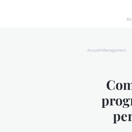
Ac
Accueil
›
Management
Com
prog
pe