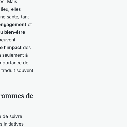
és. Mais
lieu, elles
e santé, tant
engagement
et
au
bien-être
 peuvent
e l’impact
des
n seulement à
’importance de
 traduit souvent
ogrammes de
e de suivre
 initiatives