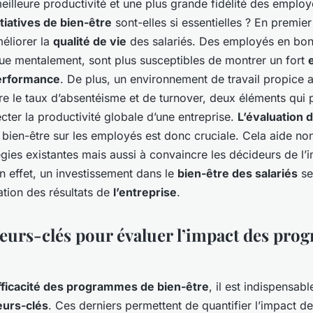
eilleure productivité et une plus grande fidélité des employ
itiatives de bien-être
sont-elles si essentielles ? En premier 
éliorer la
qualité de vie
des salariés. Des employés en bonn
e mentalement, sont plus susceptibles de montrer un fort
erformance
. De plus, un environnement de travail propice 
re le taux d’absentéisme et de turnover, deux éléments qui
ter la productivité globale d’une entreprise.
L’évaluation d
ien-être sur les employés est donc cruciale. Cela aide no
tégies existantes mais aussi à convaincre les décideurs de l
 En effet, un investissement dans le
bien-être des salariés
se
ation des résultats de
l’entreprise
.
teurs-clés pour évaluer l’impact des pr
fficacité des programmes de bien-être
, il est indispensabl
eurs-clés
. Ces derniers permettent de quantifier l’impact des