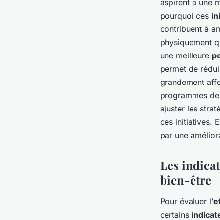
aspirent à une m
pourquoi ces
in
contribuent à am
physiquement qu
une meilleure
p
permet de rédui
grandement affec
programmes de b
ajuster les stra
ces initiatives.
par une amélior
Les indica
bien-être
Pour évaluer l’
e
certains
indicat