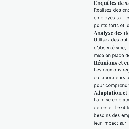
Enquêtes de sa
Réalisez des enq
employés sur le
points forts et l
Analyse des d
Utilisez des out
d’absentéisme, l
mise en place d
Réunions et en
Les réunions rég
collaborateurs p
pour comprendre
Adaptation et
La mise en pla
de rester flexib
besoins des em
leur impact sur 