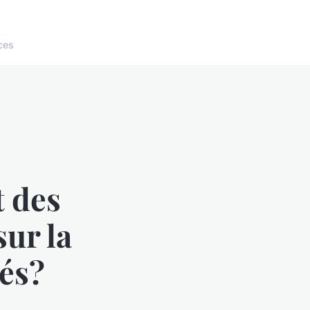
ces
 des
ur la
és?