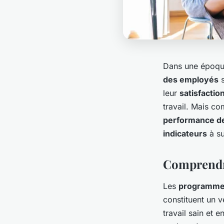
Dans une époque
des employés
s
leur
satisfactio
travail. Mais c
performance de
indicateurs
à su
Comprendre
Les
programmes
constituent un vé
travail sain et 