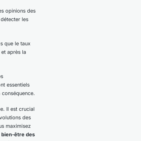
les opinions des
détecter les
ls que le taux
et après la
es
nt essentiels
n conséquence.
 Il est crucial
évolutions des
ous maximisez
u
bien-être des