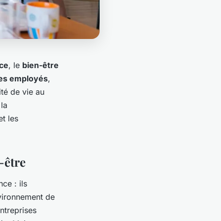
ce
, le
bien-être
es employés
,
ité de vie au
la
t les
-être
ce : ils
nvironnement de
ntreprises